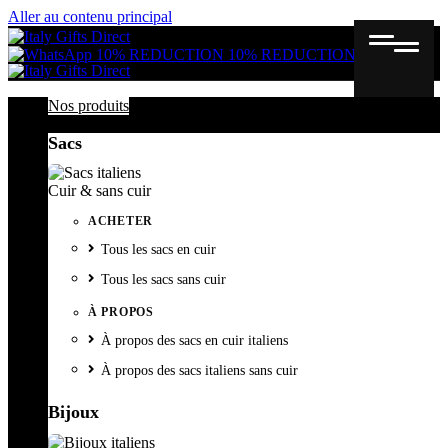
Aller au contenu principal
Gutschein
Wunschl
Ware
10% REDUCTION
10% REDUCTION
Nos produits
Sacs
Cuir & sans cuir
ACHETER
Tous les sacs en cuir
Tous les sacs sans cuir
À PROPOS
À propos des sacs en cuir italiens
À propos des sacs italiens sans cuir
Bijoux