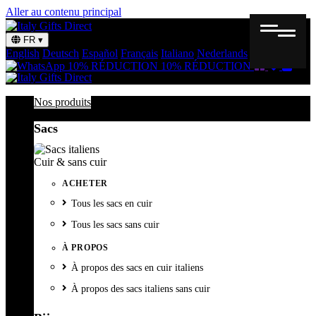
Aller au contenu principal
FR
▾
English
Deutsch
Español
Français
Italiano
Nederlands
Svenska
Bon
Liste
Panie
10% RÉDUCTION
10% RÉDUCTION
cadeau
de
souhait
Nos produits
Sacs
Cuir & sans cuir
ACHETER
Tous les sacs en cuir
Tous les sacs sans cuir
À PROPOS
À propos des sacs en cuir italiens
À propos des sacs italiens sans cuir