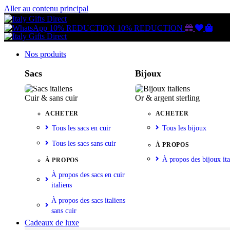
Aller au contenu principal
Gutschein
Wunschl
Ware
10% REDUCTION
10% REDUCTION
Nos produits
Sacs
Bijoux
Cuir & sans cuir
Or & argent sterling
ACHETER
ACHETER
Tous les sacs en cuir
Tous les bijoux
Tous les sacs sans cuir
À PROPOS
À propos des bijoux ita
À PROPOS
À propos des sacs en cuir
italiens
À propos des sacs italiens
sans cuir
Cadeaux de luxe