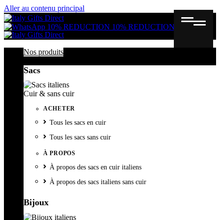
Aller au contenu principal
Gutschein
Wunschl
Ware
10% REDUCTION
10% REDUCTION
Nos produits
Sacs
Cuir & sans cuir
ACHETER
Tous les sacs en cuir
Tous les sacs sans cuir
À PROPOS
À propos des sacs en cuir italiens
À propos des sacs italiens sans cuir
Bijoux