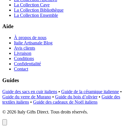
La Collection Cave
La Collection Bibliothèque
La Collection Ensemble
Aide
À propos de nous
Italie Artisanale Blog
Avis clients
Livraison
Conditions
Confidentialité
Contact
Guides
Guide des sacs en cuir italiens
•
Guide de la céramique italienne
•
Guide du verre de Murano
•
Guide du bois d’olivier
•
Guide des
textiles italiens
•
Guide des cadeaux de Noël italiens
©
2026
Italy Gifts Direct. Tous droits réservés.