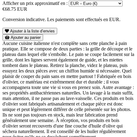
Afficher un prix approximatif en :
€68.75 EUR
Conversion indicative. Les paiements sont effectués en EUR.
Ajouter à la liste d’envies
Ajouter au panier
Aucune cuisine italienne n'est complète sans cette planche à pain
pratique. Elle se compose de deux parties : la grille de découpe et le
plateau dans lequel elle s'emboîte. Le pain se coupe facilement sur la
grille, dont les lignes servent également de guide, et les miettes
tombent dans le plateau. Retirez la planche, videz le plateau, puis
essuyez les deux pièces avec un chiffon humide si nécessaire. Quel
plaisir de couper du pain sans en mettre partout ! Fabriquée en bois
d'olivier, ce matériau est extrêmement dur et durable ; il vous
accompagnera toute une vie si vous en prenez soin. Autre avantage :
ses propriétés antibactériennes naturelles. Un lavage à la main suffit,
mais attention, il ne passe pas au lave-vaisselle. Ces produits en bois
d'olivier sont fabriqués artisanalement et chaque pièce est donc
unique et peut légèrement différer de celle présentée sur les photos.
Ils ne sont pas toujours en stock, mais leur fabrication prend
généralement une semaine. À réception, vos produits en bois
d'olivier seront recouverts d'une fine couche d'huile d'olive qui
séchera naturellement. Il est conseillé de les huiler régulièrement
pour éviter qu'ils ne se dessèchent complètement.