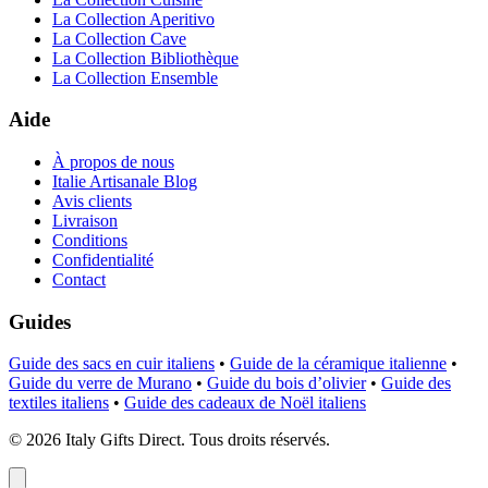
La Collection Aperitivo
La Collection Cave
La Collection Bibliothèque
La Collection Ensemble
Aide
À propos de nous
Italie Artisanale Blog
Avis clients
Livraison
Conditions
Confidentialité
Contact
Guides
Guide des sacs en cuir italiens
•
Guide de la céramique italienne
•
Guide du verre de Murano
•
Guide du bois d’olivier
•
Guide des
textiles italiens
•
Guide des cadeaux de Noël italiens
©
2026
Italy Gifts Direct. Tous droits réservés.