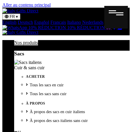
Aller au contenu principal
FR
▾
English
Deutsch
Español
Français
Italiano
Nederlands
Svenska
Bon
Liste
Panie
10% RÉDUCTION
10% RÉDUCTION
cadeau
de
souhait
Nos produits
Sacs
Cuir & sans cuir
ACHETER
Tous les sacs en cuir
Tous les sacs sans cuir
À PROPOS
À propos des sacs en cuir italiens
À propos des sacs italiens sans cuir