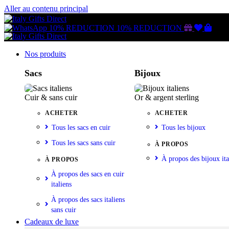
Aller au contenu principal
Gutschein
Wunschl
Ware
10% REDUCTION
10% REDUCTION
Nos produits
Sacs
Bijoux
Cuir & sans cuir
Or & argent sterling
ACHETER
ACHETER
Tous les sacs en cuir
Tous les bijoux
Tous les sacs sans cuir
À PROPOS
À propos des bijoux ita
À PROPOS
À propos des sacs en cuir
italiens
À propos des sacs italiens
sans cuir
Cadeaux de luxe