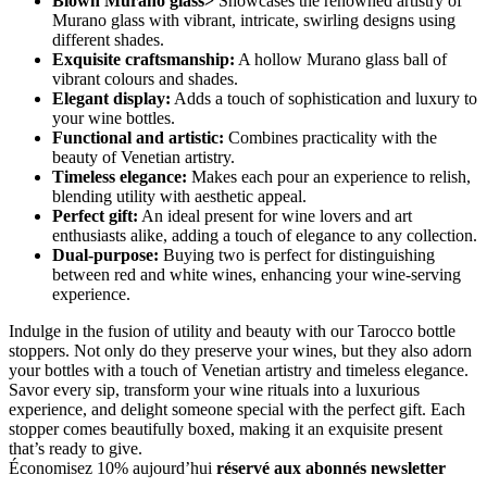
Blown Murano glass>
Showcases the renowned artistry of
Murano glass with vibrant, intricate, swirling designs using
different shades.
Exquisite craftsmanship:
A hollow Murano glass ball of
vibrant colours and shades.
Elegant display:
Adds a touch of sophistication and luxury to
your wine bottles.
Functional and artistic:
Combines practicality with the
beauty of Venetian artistry.
Timeless elegance:
Makes each pour an experience to relish,
blending utility with aesthetic appeal.
Perfect gift:
An ideal present for wine lovers and art
enthusiasts alike, adding a touch of elegance to any collection.
Dual-purpose:
Buying two is perfect for distinguishing
between red and white wines, enhancing your wine-serving
experience.
Indulge in the fusion of utility and beauty with our Tarocco bottle
stoppers. Not only do they preserve your wines, but they also adorn
your bottles with a touch of Venetian artistry and timeless elegance.
Savor every sip, transform your wine rituals into a luxurious
experience, and delight someone special with the perfect gift. Each
stopper comes beautifully boxed, making it an exquisite present
that’s ready to give.
Économisez 10% aujourd’hui
réservé aux abonnés newsletter