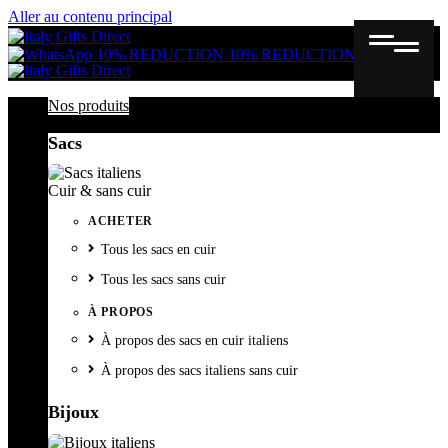
Aller au contenu principal
Gutschein
Wunschl
Ware
10% REDUCTION
10% REDUCTION
Nos produits
Sacs
Cuir & sans cuir
ACHETER
Tous les sacs en cuir
Tous les sacs sans cuir
À PROPOS
À propos des sacs en cuir italiens
À propos des sacs italiens sans cuir
Bijoux