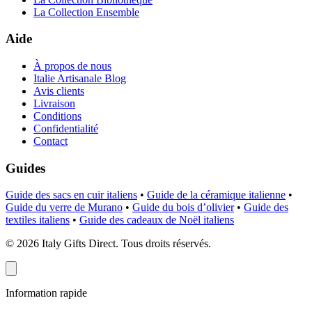
La Collection Ensemble
Aide
À propos de nous
Italie Artisanale Blog
Avis clients
Livraison
Conditions
Confidentialité
Contact
Guides
Guide des sacs en cuir italiens
•
Guide de la céramique italienne
•
Guide du verre de Murano
•
Guide du bois d’olivier
•
Guide des
textiles italiens
•
Guide des cadeaux de Noël italiens
©
2026
Italy Gifts Direct. Tous droits réservés.
Information rapide