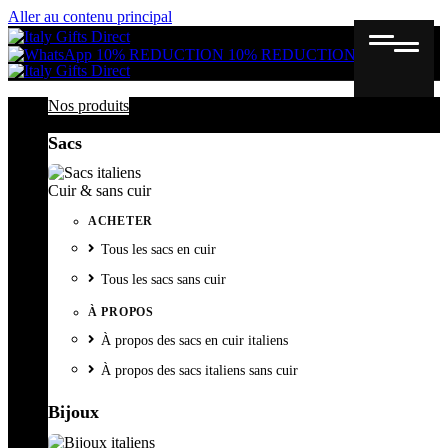
Aller au contenu principal
Gutschein
Wunschl
Ware
10% REDUCTION
10% REDUCTION
Nos produits
Sacs
Cuir & sans cuir
ACHETER
Tous les sacs en cuir
Tous les sacs sans cuir
À PROPOS
À propos des sacs en cuir italiens
À propos des sacs italiens sans cuir
Bijoux