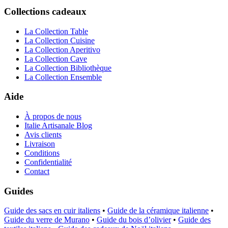
Collections cadeaux
La Collection Table
La Collection Cuisine
La Collection Aperitivo
La Collection Cave
La Collection Bibliothèque
La Collection Ensemble
Aide
À propos de nous
Italie Artisanale Blog
Avis clients
Livraison
Conditions
Confidentialité
Contact
Guides
Guide des sacs en cuir italiens
•
Guide de la céramique italienne
•
Guide du verre de Murano
•
Guide du bois d’olivier
•
Guide des