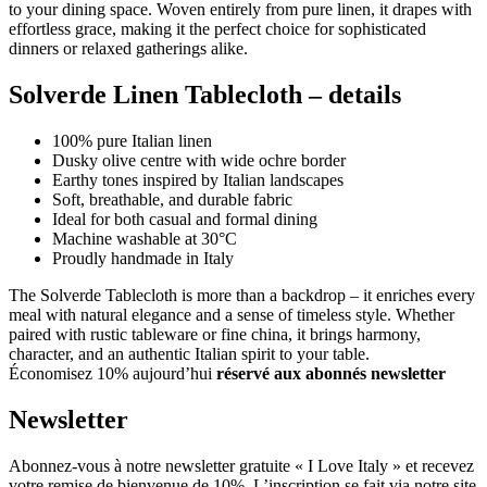
to your dining space. Woven entirely from pure linen, it drapes with
effortless grace, making it the perfect choice for sophisticated
dinners or relaxed gatherings alike.
Solverde Linen Tablecloth – details
100% pure Italian linen
Dusky olive centre with wide ochre border
Earthy tones inspired by Italian landscapes
Soft, breathable, and durable fabric
Ideal for both casual and formal dining
Machine washable at 30°C
Proudly handmade in Italy
The Solverde Tablecloth is more than a backdrop – it enriches every
meal with natural elegance and a sense of timeless style. Whether
paired with rustic tableware or fine china, it brings harmony,
character, and an authentic Italian spirit to your table.
Économisez 10% aujourd’hui
réservé aux abonnés newsletter
Newsletter
Abonnez-vous à notre newsletter gratuite « I Love Italy » et recevez
votre remise de bienvenue de 10%. L’inscription se fait via notre site