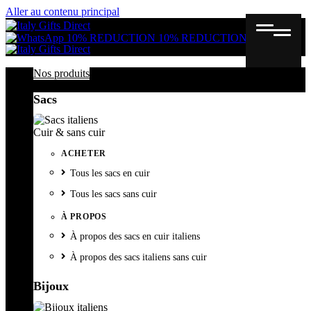
Aller au contenu principal
Gutschein
Wunschl
Ware
10% REDUCTION
10% REDUCTION
Nos produits
Sacs
Cuir & sans cuir
ACHETER
Tous les sacs en cuir
Tous les sacs sans cuir
À PROPOS
À propos des sacs en cuir italiens
À propos des sacs italiens sans cuir
Bijoux