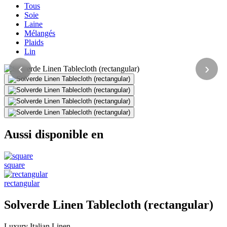
Tous
Soie
Laine
Mélangés
Plaids
Lin
‹
›
Aussi disponible en
square
rectangular
Solverde Linen Tablecloth (rectangular)
Luxury Italian Linen