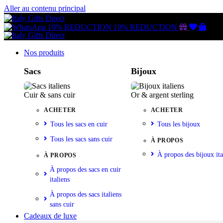
Aller au contenu principal
Gutschein
Wunschl
Ware
10% REDUCTION
10% REDUCTION
Nos produits
Sacs
Bijoux
Cuir & sans cuir
Or & argent sterling
ACHETER
ACHETER
Tous les sacs en cuir
Tous les bijoux
Tous les sacs sans cuir
À PROPOS
À propos des bijoux ita
À PROPOS
À propos des sacs en cuir
italiens
À propos des sacs italiens
sans cuir
Cadeaux de luxe