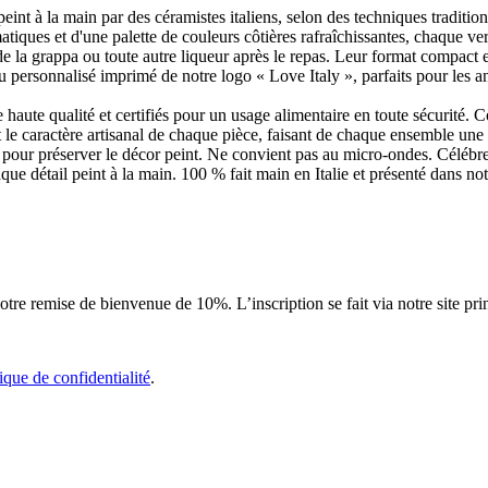
eint à la main par des céramistes italiens, selon des techniques traditio
ques et d'une palette de couleurs côtières rafraîchissantes, chaque verre
 la grappa ou toute autre liqueur après le repas. Leur format compact et
ersonnalisé imprimé de notre logo « Love Italy », parfaits pour les ann
aute qualité et certifiés pour un usage alimentaire en toute sécurité. C
 le caractère artisanal de chaque pièce, faisant de chaque ensemble une e
our préserver le décor peint. Ne convient pas au micro-ondes. Célébrez 
que détail peint à la main. 100 % fait main en Italie et présenté dans not
tre remise de bienvenue de 10%. L’inscription se fait via notre site pri
tique de confidentialité
.