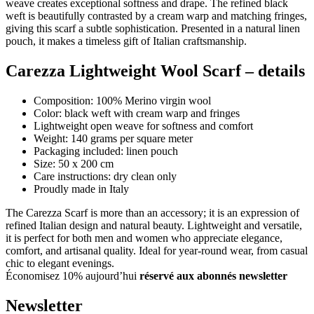
weave creates exceptional softness and drape. The refined black
weft is beautifully contrasted by a cream warp and matching fringes,
giving this scarf a subtle sophistication. Presented in a natural linen
pouch, it makes a timeless gift of Italian craftsmanship.
Carezza Lightweight Wool Scarf – details
Composition: 100% Merino virgin wool
Color: black weft with cream warp and fringes
Lightweight open weave for softness and comfort
Weight: 140 grams per square meter
Packaging included: linen pouch
Size: 50 x 200 cm
Care instructions: dry clean only
Proudly made in Italy
The Carezza Scarf is more than an accessory; it is an expression of
refined Italian design and natural beauty. Lightweight and versatile,
it is perfect for both men and women who appreciate elegance,
comfort, and artisanal quality. Ideal for year-round wear, from casual
chic to elegant evenings.
Économisez 10% aujourd’hui
réservé aux abonnés newsletter
Newsletter