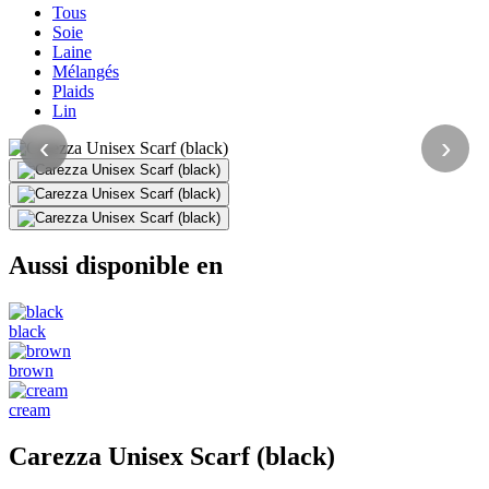
Tous
Soie
Laine
Mélangés
Plaids
Lin
‹
›
Aussi disponible en
black
brown
cream
Carezza Unisex Scarf (black)