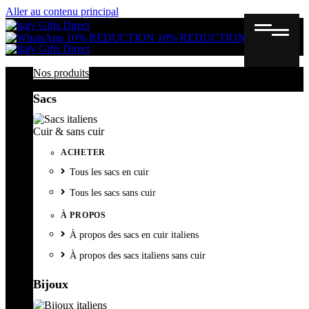
Aller au contenu principal
Gutschein
Wunschl
Ware
10% REDUCTION
10% REDUCTION
Nos produits
Sacs
Cuir & sans cuir
ACHETER
Tous les sacs en cuir
Tous les sacs sans cuir
À PROPOS
À propos des sacs en cuir italiens
À propos des sacs italiens sans cuir
Bijoux