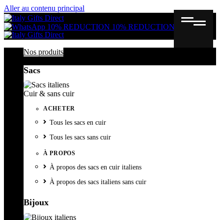
Aller au contenu principal
Gutschein
Wunschl
Ware
10% REDUCTION
10% REDUCTION
Nos produits
Sacs
Cuir & sans cuir
ACHETER
Tous les sacs en cuir
Tous les sacs sans cuir
À PROPOS
À propos des sacs en cuir italiens
À propos des sacs italiens sans cuir
Bijoux