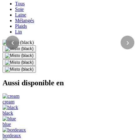
Tous
Soie
Laine
Mélangés
Plaids
Lin
‹
›
Aussi disponible en
cream
black
blue
bordeaux