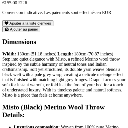
€155.00 EUR
Conversion indicative. Les paiements sont effectués en EUR.
Ajouter à la liste d’envies
Ajouter au panier
Dimensions
Width:
130cm (51.18 inches)
Length:
180cm (70.87 inches)
Step into quiet elegance with Misto, a refined Merino wool throw
inspired by the subtle harmony of neutral tones and Italian
craftsmanship. Soft yet structured, its double-yarn weave blends a
black weft with a pale grey warp, creating a delicate melange effect
that is finished with matching light grey fringes. Drape it across your
sofa for instant warmth, or fold it at the foot of your bed for a touch
of understated luxury. With its timeless palette and natural softness,
Misto is a piece that feels at home anywhere.
Misto (Black) Merino Wool Throw –
Details:
Luxurious composition:
Woven from 100% pure Merino