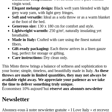
virgin wool.
Elegant melange design:
Black weft yarn blended with light
grey warp yarn, with light grey fringes.
Soft and versatile:
Ideal as a sofa throw or as a warm blanket
at the foot of the bed.
Generous size:
130 x 180 cm for comfort and style.
Lightweight warmth:
250 g/m², naturally insulating yet
breathable.
Made in Italy:
Crafted with care using the finest natural
fibers.
Gift-ready packaging:
Each throw arrives in a linen gauze
bag, perfect for storage or gifting.
Care instructions:
Dry clean only.
This Misto throw brings a balance of softness and sophistication to
your home; simple, timeless, and beautifully made in Italy.
As these
throws are made in limited quantities, they may not always be
available right away. We appreciate your patience as we take
the time to deliver something truly unique.
Économisez 10% aujourd’hui
réservé aux abonnés newsletter
Newsletter
Abonnez-vous à notre newsletter gratuite « I Love Italy » et recevez