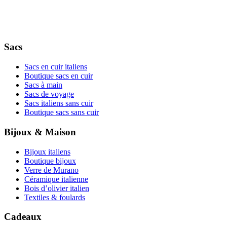
Sacs
Sacs en cuir italiens
Boutique sacs en cuir
Sacs à main
Sacs de voyage
Sacs italiens sans cuir
Boutique sacs sans cuir
Bijoux & Maison
Bijoux italiens
Boutique bijoux
Verre de Murano
Céramique italienne
Bois d’olivier italien
Textiles & foulards
Cadeaux