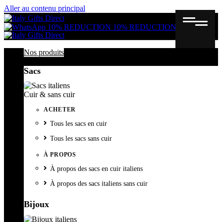
Aller au contenu principal
Gutschein
Wunschl
Ware
10% REDUCTION
10% REDUCTION
Nos produits
Sacs
Cuir & sans cuir
ACHETER
Tous les sacs en cuir
Tous les sacs sans cuir
À PROPOS
À propos des sacs en cuir italiens
À propos des sacs italiens sans cuir
Bijoux