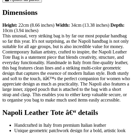
Dimensions
Height:
22cm (8.66 inches)
Width:
34cm (13.38 inches)
Depth:
10cm (3.94 inches)
This unusual, very striking bag is by far our most popular handbag
so far this year. It's not surprising, as the Napoli handbag is not only
suitable for all age groups, but is also incredible value for money.
Contemporary Italian artistry, crafted to inspire, the Napoli Leather
Tote Bag is a statement piece that blends creativity, structure, and
everyday functionality. Handmade in Italy from fine-quality leather,
this bag features clean lines and a striking multi-color geometric
design that captures the essence of modern Italian style. Both sturdy
and soft to the touch, itâ€™s the perfect companion for women who
appreciate design as much as practicality. The Napoli also features a
large inner, zipped pouch that is attached to the bag with a short
strap and clasp. This enables you to either keep valuable secure, or
to organise you bag to make much used items easily accessible.
Napoli Leather Tote â€“ details
Handcrafted in Italy from premium Italian leather
Unique geometric patchwork design for a bold, artistic look