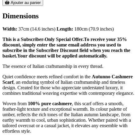
Ajouter au panier
Dimensions
Width:
37cm (14.6 inches)
Length:
180cm (70.9 inches)
This is a Subscriber-Only Special Offer.To receive your 35%
discount, simply enter the same email address you used to
subscribe in the Subscriber Discount field when you reach the
basket.Your discount will be applied automatically.
The essence of Italian craftsmanship in every thread.
Quiet confidence meets refined comfort in the
Autunno Cashmere
Scarf
, an enduring symbol of Italian craftsmanship and timeless
design. Created for those who appreciate understated luxury, it
combines traditional weaving expertise with contemporary elegance.
Woven from
100% pure cashmere
, this scarf offers a smooth,
feather-light texture and exceptional warmth. Its colour palette of
umber, reflects the rich tones of the Italian autumn landscape, from
earthy warmth to cool, urban sophistication. Whether paired with a
tailored overcoat or a casual jacket, it elevates any ensemble with
effortless style.