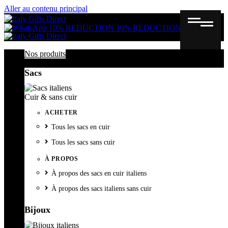
Aller au contenu principal
Gutschein
Wunschl
Ware
10% REDUCTION
10% REDUCTION
Nos produits
Sacs
Cuir & sans cuir
ACHETER
Tous les sacs en cuir
Tous les sacs sans cuir
À PROPOS
À propos des sacs en cuir italiens
À propos des sacs italiens sans cuir
Bijoux