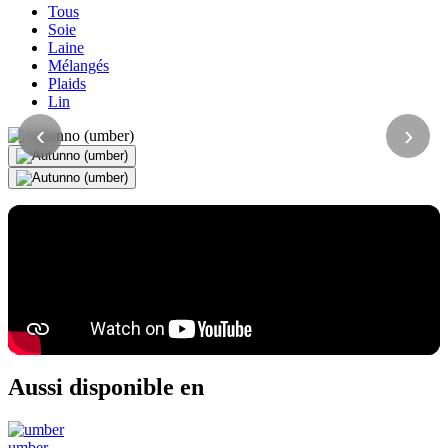
Tous
Soie
Laine
Mélangés
Plaids
Lin
‹
›
Aussi disponible en
umber