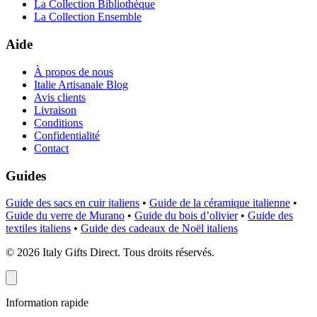
La Collection Bibliothèque
La Collection Ensemble
Aide
À propos de nous
Italie Artisanale Blog
Avis clients
Livraison
Conditions
Confidentialité
Contact
Guides
Guide des sacs en cuir italiens
•
Guide de la céramique italienne
•
Guide du verre de Murano
•
Guide du bois d’olivier
•
Guide des
textiles italiens
•
Guide des cadeaux de Noël italiens
©
2026
Italy Gifts Direct. Tous droits réservés.
Information rapide