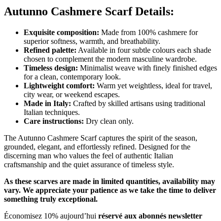
Autunno Cashmere Scarf Details:
Exquisite composition:
Made from 100% cashmere for
superior softness, warmth, and breathability.
Refined palette:
Available in four subtle colours each shade
chosen to complement the modern masculine wardrobe.
Timeless design:
Minimalist weave with finely finished edges
for a clean, contemporary look.
Lightweight comfort:
Warm yet weightless, ideal for travel,
city wear, or weekend escapes.
Made in Italy:
Crafted by skilled artisans using traditional
Italian techniques.
Care instructions:
Dry clean only.
The Autunno Cashmere Scarf captures the spirit of the season,
grounded, elegant, and effortlessly refined. Designed for the
discerning man who values the feel of authentic Italian
craftsmanship and the quiet assurance of timeless style.
As these scarves are made in limited quantities, availability may
vary. We appreciate your patience as we take the time to deliver
something truly exceptional.
Économisez 10% aujourd’hui
réservé aux abonnés newsletter