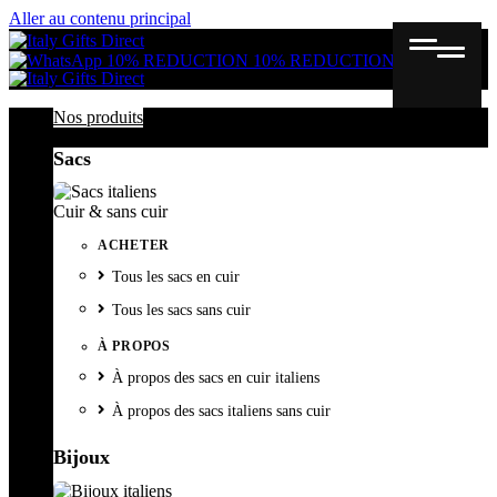
Aller au contenu principal
Gutschein
Wunschl
Ware
10% REDUCTION
10% REDUCTION
Nos produits
Sacs
Cuir & sans cuir
ACHETER
Tous les sacs en cuir
Tous les sacs sans cuir
À PROPOS
À propos des sacs en cuir italiens
À propos des sacs italiens sans cuir
Bijoux