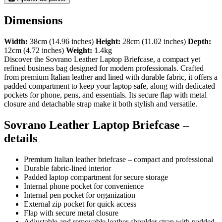
Dimensions
Width:
38cm (14.96 inches)
Height:
28cm (11.02 inches)
Depth:
12cm (4.72 inches)
Weight:
1.4kg
Discover the Sovrano Leather Laptop Briefcase, a compact yet
refined business bag designed for modern professionals. Crafted
from premium Italian leather and lined with durable fabric, it offers a
padded compartment to keep your laptop safe, along with dedicated
pockets for phone, pens, and essentials. Its secure flap with metal
closure and detachable strap make it both stylish and versatile.
Sovrano Leather Laptop Briefcase –
details
Premium Italian leather briefcase – compact and professional
Durable fabric-lined interior
Padded laptop compartment for secure storage
Internal phone pocket for convenience
Internal pen pocket for organization
External zip pocket for quick access
Flap with secure metal closure
Adjustable and removable leather shoulder strap with padded