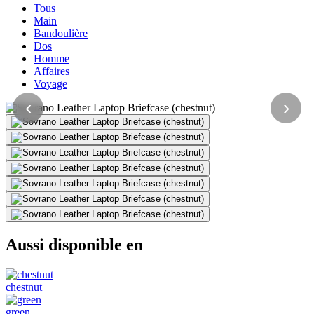
Tous
Main
Bandoulière
Dos
Homme
Affaires
Voyage
‹
›
Aussi disponible en
chestnut
green