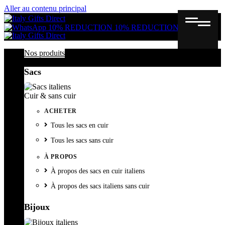
Aller au contenu principal
Gutschein
Wunschl
Ware
10% REDUCTION
10% REDUCTION
Nos produits
Sacs
Cuir & sans cuir
ACHETER
Tous les sacs en cuir
Tous les sacs sans cuir
À PROPOS
À propos des sacs en cuir italiens
À propos des sacs italiens sans cuir
Bijoux