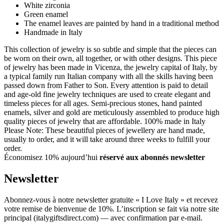
White zirconia
Green enamel
The enamel leaves are painted by hand in a traditional method
Handmade in Italy
This collection of jewelry is so subtle and simple that the pieces can
be worn on their own, all together, or with other designs. This piece
of jewelry has been made in Vicenza, the jewelry capital of Italy, by
a typical family run Italian company with all the skills having been
passed down from Father to Son. Every attention is paid to detail
and age-old fine jewelry techniques are used to create elegant and
timeless pieces for all ages. Semi-precious stones, hand painted
enamels, silver and gold are meticulously assembled to produce high
quality pieces of jewelry that are affordable. 100% made in Italy
Please Note: These beautiful pieces of jewellery are hand made,
usually to order, and it will take around three weeks to fulfill your
order.
Économisez 10% aujourd’hui
réservé aux abonnés newsletter
Newsletter
Abonnez-vous à notre newsletter gratuite « I Love Italy » et recevez
votre remise de bienvenue de 10%. L’inscription se fait via notre site
principal (italygiftsdirect.com) — avec confirmation par e-mail.