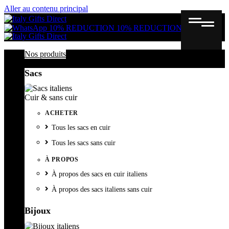
Aller au contenu principal
Gutschein
Wunschl
Ware
10% REDUCTION
10% REDUCTION
Nos produits
Sacs
Cuir & sans cuir
ACHETER
Tous les sacs en cuir
Tous les sacs sans cuir
À PROPOS
À propos des sacs en cuir italiens
À propos des sacs italiens sans cuir
Bijoux