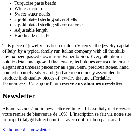
Turquoise paste beads
White zirconia
Sweet water pearls
2 gold plated sterling silver shells
2 gold plated sterling silver seahorses
Adjustable length
Handmade in Italy
This piece of jewelry has been made in Vicenza, the jewelry capital
of Italy, by a typical family run Italian company with all the skills
having been passed down from Father to Son. Every attention is
paid to detail and age-old fine jewelry techniques are used to create
elegant and timeless pieces for all ages. Semi-precious stones, hand
painted enamels, silver and gold are meticulously assembled to
produce high quality pieces of jewelry that are affordable.
Économisez 10% aujourd’hui
réservé aux abonnés newsletter
Newsletter
Abonnez-vous à notre newsletter gratuite « I Love Italy » et recevez
votre remise de bienvenue de 10%. L’inscription se fait via notre site
principal (italygiftsdirect.com) — avec confirmation par e-mail.
S’abonner à la newsletter