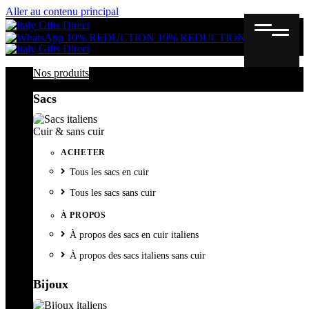
Aller au contenu principal
Gutschein
Wunschl
Ware
10% REDUCTION
10% REDUCTION
Nos produits
Sacs
Cuir & sans cuir
ACHETER
Tous les sacs en cuir
Tous les sacs sans cuir
À PROPOS
À propos des sacs en cuir italiens
À propos des sacs italiens sans cuir
Bijoux