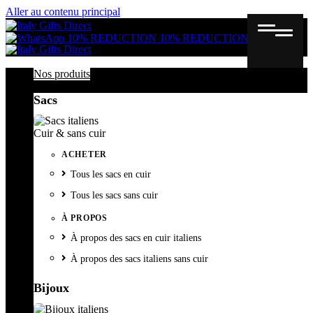
Aller au contenu principal
Gutschein
Wunschl
Ware
10% REDUCTION
10% REDUCTION
Nos produits
Sacs
Cuir & sans cuir
ACHETER
Tous les sacs en cuir
Tous les sacs sans cuir
À PROPOS
À propos des sacs en cuir italiens
À propos des sacs italiens sans cuir
Bijoux