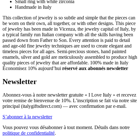
Small ring with white zirconia
Handmade in Italy
This collection of jewelry is so subtle and simple that the pieces can
be worn on their own, all together, or with other designs. This piece
of jewelry has been made in Vicenza, the jewelry capital of Italy, by
a typical family run Italian company with all the skills having been
passed down from Father to Son. Every attention is paid to detail
and age-old fine jewelry techniques are used to create elegant and
timeless pieces for all ages. Semi-precious stones, hand painted
enamels, silver and gold are meticulously assembled to produce high
quality pieces of jewelry that are affordable. 100% made in Italy
Économisez 10% aujourd’hui
réservé aux abonnés newsletter
Newsletter
Abonnez-vous à notre newsletter gratuite « I Love Italy » et recevez
votre remise de bienvenue de 10%. L’inscription se fait via notre site
principal (italygiftsdirect.com) — avec confirmation par e-mail.
S’abonner à la newsletter
Vous pouvez vous désabonner à tout moment. Détails dans notre
politique de confidentialité
.