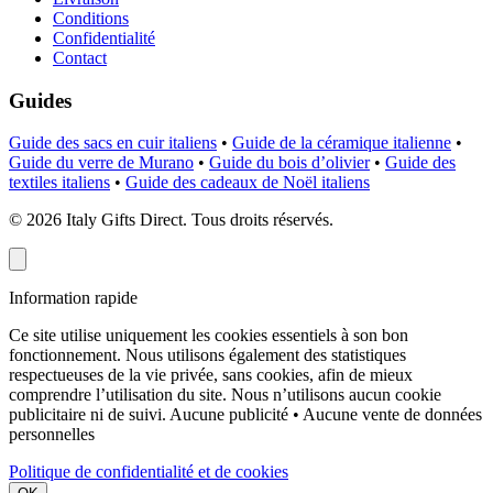
Conditions
Confidentialité
Contact
Guides
Guide des sacs en cuir italiens
•
Guide de la céramique italienne
•
Guide du verre de Murano
•
Guide du bois d’olivier
•
Guide des
textiles italiens
•
Guide des cadeaux de Noël italiens
©
2026
Italy Gifts Direct. Tous droits réservés.
Information rapide
Ce site utilise uniquement les cookies essentiels à son bon
fonctionnement. Nous utilisons également des statistiques
respectueuses de la vie privée, sans cookies, afin de mieux
comprendre l’utilisation du site. Nous n’utilisons aucun cookie
publicitaire ni de suivi.
Aucune publicité • Aucune vente de données
personnelles
Politique de confidentialité et de cookies