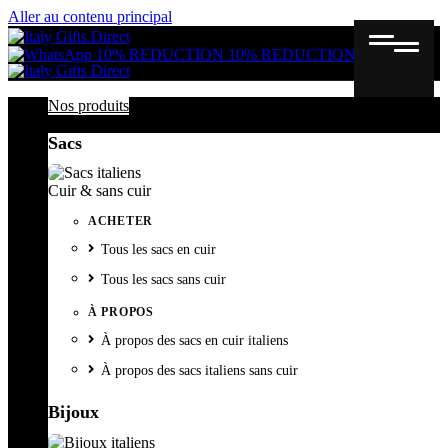
Aller au contenu principal
Gutschein
Wunschl
Ware
10% REDUCTION
10% REDUCTION
Nos produits
Sacs
Cuir & sans cuir
ACHETER
Tous les sacs en cuir
Tous les sacs sans cuir
À PROPOS
À propos des sacs en cuir italiens
À propos des sacs italiens sans cuir
Bijoux