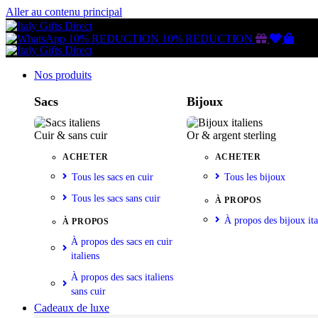
Aller au contenu principal
Gutschein
Wunschl
Ware
10% REDUCTION
10% REDUCTION
Nos produits
Sacs
Bijoux
Cuir & sans cuir
Or & argent sterling
ACHETER
ACHETER
Tous les sacs en cuir
Tous les bijoux
Tous les sacs sans cuir
À PROPOS
À propos des bijoux ita
À PROPOS
À propos des sacs en cuir
italiens
À propos des sacs italiens
sans cuir
Cadeaux de luxe