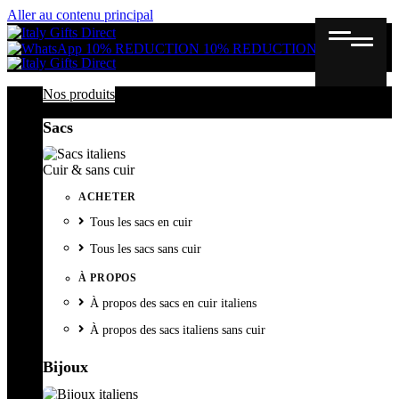
Aller au contenu principal
Gutschein
Wunschl
Ware
10% REDUCTION
10% REDUCTION
Nos produits
Sacs
Cuir & sans cuir
ACHETER
Tous les sacs en cuir
Tous les sacs sans cuir
À PROPOS
À propos des sacs en cuir italiens
À propos des sacs italiens sans cuir
Bijoux