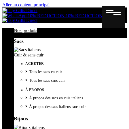
Aller au contenu principal
Gutschein
Wunschl
Ware
10% REDUCTION
10% REDUCTION
Nos produits
Sacs
Cuir & sans cuir
ACHETER
Tous les sacs en cuir
Tous les sacs sans cuir
À PROPOS
À propos des sacs en cuir italiens
À propos des sacs italiens sans cuir
Bijoux