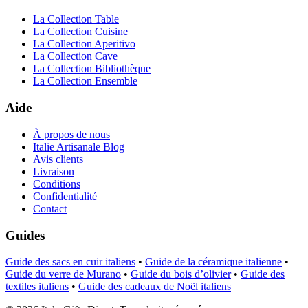
La Collection Table
La Collection Cuisine
La Collection Aperitivo
La Collection Cave
La Collection Bibliothèque
La Collection Ensemble
Aide
À propos de nous
Italie Artisanale Blog
Avis clients
Livraison
Conditions
Confidentialité
Contact
Guides
Guide des sacs en cuir italiens
•
Guide de la céramique italienne
•
Guide du verre de Murano
•
Guide du bois d’olivier
•
Guide des
textiles italiens
•
Guide des cadeaux de Noël italiens