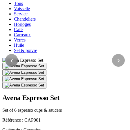
Tous
Vaisselle
Service
Chandeliers
Horloges
Café
Carreaux
Verres
Huile
Sel & poivre
‹
›
Avena Espresso Set
Set of 6 espresso cups & saucers
Référence :
CAP001
Catégorie :
Ceramics