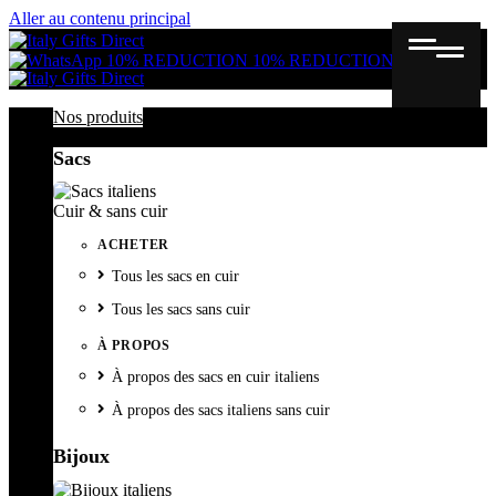
Aller au contenu principal
Gutschein
Wunschl
Ware
10% REDUCTION
10% REDUCTION
Nos produits
Sacs
Cuir & sans cuir
ACHETER
Tous les sacs en cuir
Tous les sacs sans cuir
À PROPOS
À propos des sacs en cuir italiens
À propos des sacs italiens sans cuir
Bijoux