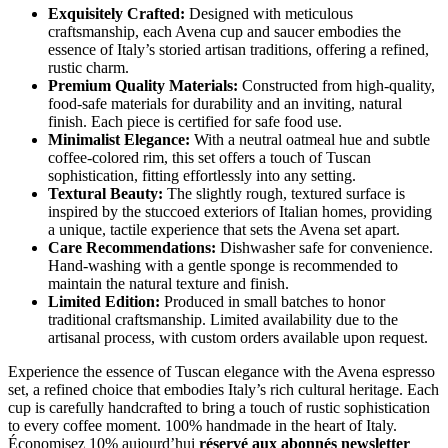
Exquisitely Crafted:
Designed with meticulous
craftsmanship, each Avena cup and saucer embodies the
essence of Italy’s storied artisan traditions, offering a refined,
rustic charm.
Premium Quality Materials:
Constructed from high-quality,
food-safe materials for durability and an inviting, natural
finish. Each piece is certified for safe food use.
Minimalist Elegance:
With a neutral oatmeal hue and subtle
coffee-colored rim, this set offers a touch of Tuscan
sophistication, fitting effortlessly into any setting.
Textural Beauty:
The slightly rough, textured surface is
inspired by the stuccoed exteriors of Italian homes, providing
a unique, tactile experience that sets the Avena set apart.
Care Recommendations:
Dishwasher safe for convenience.
Hand-washing with a gentle sponge is recommended to
maintain the natural texture and finish.
Limited Edition:
Produced in small batches to honor
traditional craftsmanship. Limited availability due to the
artisanal process, with custom orders available upon request.
Experience the essence of Tuscan elegance with the Avena espresso
set, a refined choice that embodies Italy’s rich cultural heritage. Each
cup is carefully handcrafted to bring a touch of rustic sophistication
to every coffee moment. 100% handmade in the heart of Italy.
Économisez 10% aujourd’hui
réservé aux abonnés newsletter