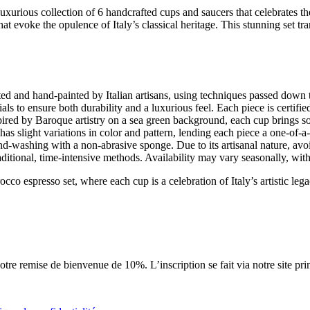
luxurious collection of 6 handcrafted cups and saucers that celebrates t
hat evoke the opulence of Italy’s classical heritage. This stunning set
ed and hand-painted by Italian artisans, using techniques passed down 
 to ensure both durability and a luxurious feel. Each piece is certified
pired by Baroque artistry on a sea green background, each cup brings sop
has slight variations in color and pattern, lending each piece a one-of-a
d-washing with a non-abrasive sponge. Due to its artisanal nature, avo
raditional, time-intensive methods. Availability may vary seasonally, wit
cco espresso set, where each cup is a celebration of Italy’s artistic leg
tre remise de bienvenue de 10%. L’inscription se fait via notre site pri