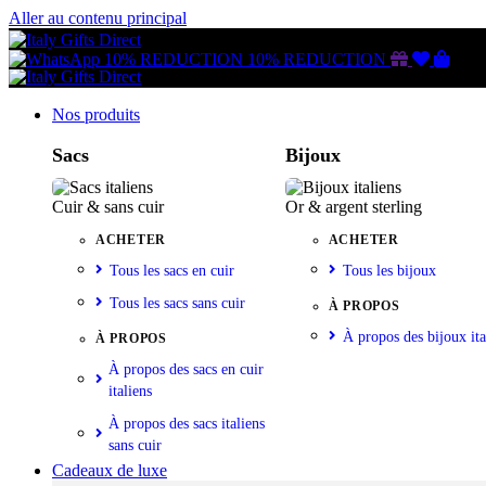
Aller au contenu principal
Gutschein
Wunschl
Ware
10% REDUCTION
10% REDUCTION
Nos produits
Sacs
Bijoux
Cuir & sans cuir
Or & argent sterling
ACHETER
ACHETER
Tous les sacs en cuir
Tous les bijoux
Tous les sacs sans cuir
À PROPOS
À propos des bijoux ita
À PROPOS
À propos des sacs en cuir
italiens
À propos des sacs italiens
sans cuir
Cadeaux de luxe