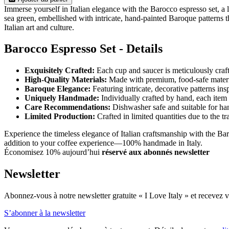
Immerse yourself in Italian elegance with the Barocco espresso set, a 
sea green, embellished with intricate, hand-painted Baroque patterns t
Italian art and culture.
Barocco Espresso Set - Details
Exquisitely Crafted:
Each cup and saucer is meticulously craft
High-Quality Materials:
Made with premium, food-safe materials
Baroque Elegance:
Featuring intricate, decorative patterns ins
Uniquely Handmade:
Individually crafted by hand, each item 
Care Recommendations:
Dishwasher safe and suitable for han
Limited Production:
Crafted in limited quantities due to the t
Experience the timeless elegance of Italian craftsmanship with the Baro
addition to your coffee experience—100% handmade in Italy.
Économisez 10% aujourd’hui
réservé aux abonnés newsletter
Newsletter
Abonnez-vous à notre newsletter gratuite « I Love Italy » et recevez vo
S’abonner à la newsletter