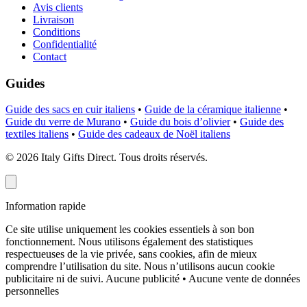
Avis clients
Livraison
Conditions
Confidentialité
Contact
Guides
Guide des sacs en cuir italiens
•
Guide de la céramique italienne
•
Guide du verre de Murano
•
Guide du bois d’olivier
•
Guide des
textiles italiens
•
Guide des cadeaux de Noël italiens
©
2026
Italy Gifts Direct. Tous droits réservés.
Information rapide
Ce site utilise uniquement les cookies essentiels à son bon
fonctionnement. Nous utilisons également des statistiques
respectueuses de la vie privée, sans cookies, afin de mieux
comprendre l’utilisation du site. Nous n’utilisons aucun cookie
publicitaire ni de suivi.
Aucune publicité • Aucune vente de données
personnelles