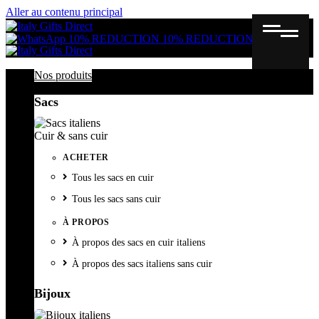
Aller au contenu principal
Gutschein
Wunschl
Ware
10% REDUCTION
10% REDUCTION
Nos produits
Sacs
Cuir & sans cuir
ACHETER
Tous les sacs en cuir
Tous les sacs sans cuir
À PROPOS
À propos des sacs en cuir italiens
À propos des sacs italiens sans cuir
Bijoux