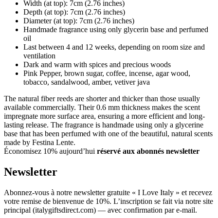
Width (at top): 7cm (2.76 inches)
Depth (at top): 7cm (2.76 inches)
Diameter (at top): 7cm (2.76 inches)
Handmade fragrance using only glycerin base and perfumed
oil
Last between 4 and 12 weeks, depending on room size and
ventilation
Dark and warm with spices and precious woods
Pink Pepper, brown sugar, coffee, incense, agar wood,
tobacco, sandalwood, amber, vetiver java
The natural fiber reeds are shorter and thicker than those usually
available commercially. Their 0.6 mm thickness makes the scent
impregnate more surface area, ensuring a more efficient and long-
lasting release. The fragrance is handmade using only a glycerine
base that has been perfumed with one of the beautiful, natural scents
made by Festina Lente.
Économisez 10% aujourd’hui
réservé aux abonnés newsletter
Newsletter
Abonnez-vous à notre newsletter gratuite « I Love Italy » et recevez
votre remise de bienvenue de 10%. L’inscription se fait via notre site
principal (italygiftsdirect.com) — avec confirmation par e-mail.