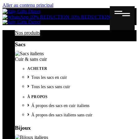
Aller au contenu principal
Gutschein
Wunschl
Ware
10% REDUCTION
10% REDUCTION
Nos produits
Sacs
Cuir & sans cuir
ACHETER
Tous les sacs en cuir
Tous les sacs sans cuir
À PROPOS
À propos des sacs en cuir italiens
À propos des sacs italiens sans cuir
Bijoux