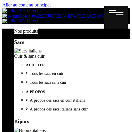
Aller au contenu principal
Gutschein
Wunschl
Ware
10% REDUCTION
10% REDUCTION
Nos produits
Sacs
Cuir & sans cuir
ACHETER
Tous les sacs en cuir
Tous les sacs sans cuir
À PROPOS
À propos des sacs en cuir italiens
À propos des sacs italiens sans cuir
Bijoux