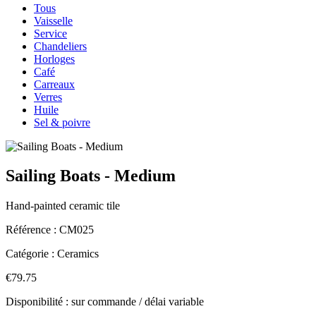
Tous
Vaisselle
Service
Chandeliers
Horloges
Café
Carreaux
Verres
Huile
Sel & poivre
Sailing Boats - Medium
Hand-painted ceramic tile
Référence :
CM025
Catégorie :
Ceramics
€79.75
Disponibilité : sur commande / délai variable