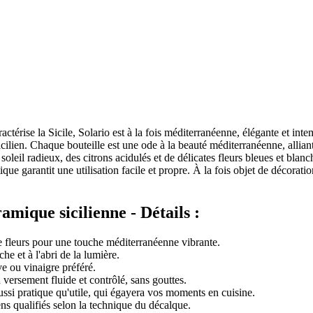
actérise la Sicile, Solario est à la fois méditerranéenne, élégante et int
cilien. Chaque bouteille est une ode à la beauté méditerranéenne, allian
un soleil radieux, des citrons acidulés et de délicates fleurs bleues et b
e garantit une utilisation facile et propre. À la fois objet de décoration
ramique sicilienne - Détails :
de fleurs pour une touche méditerranéenne vibrante.
che et à l'abri de la lumière.
ve ou vinaigre préféré.
versement fluide et contrôlé, sans gouttes.
si pratique qu'utile, qui égayera vos moments en cuisine.
ens qualifiés selon la technique du décalque.