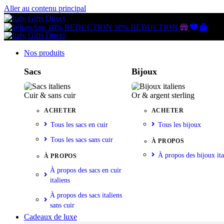
Aller au contenu principal
Gutschein
Wunschl
Ware
10% REDUCTION
10% REDUCTION
Nos produits
Sacs
Bijoux
Cuir & sans cuir
Or & argent sterling
ACHETER
ACHETER
Tous les sacs en cuir
Tous les bijoux
Tous les sacs sans cuir
À PROPOS
À propos des bijoux ita
À PROPOS
À propos des sacs en cuir
italiens
À propos des sacs italiens
sans cuir
Cadeaux de luxe