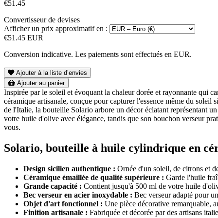
€51.45
Convertisseur de devises
Afficher un prix approximatif en :
€51.45 EUR
Conversion indicative. Les paiements sont effectués en EUR.
Ajouter à la liste d’envies
Ajouter au panier
Inspirée par le soleil et évoquant la chaleur dorée et rayonnante qui car
céramique artisanale, conçue pour capturer l'essence même du soleil si
de l'Italie, la bouteille Solario arbore un décor éclatant représentant 
votre huile d'olive avec élégance, tandis que son bouchon verseur pratiqu
vous.
Solario, bouteille à huile cylindrique en cé
Design sicilien authentique :
Ornée d'un soleil, de citrons et 
Céramique émaillée de qualité supérieure :
Garde l'huile fraî
Grande capacité :
Contient jusqu'à 500 ml de votre huile d'oli
Bec verseur en acier inoxydable :
Bec verseur adapté pour un 
Objet d'art fonctionnel :
Une pièce décorative remarquable, aus
Finition artisanale :
Fabriquée et décorée par des artisans itali