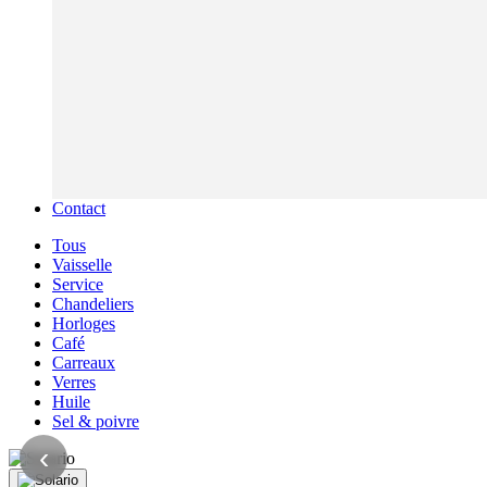
Contact
Tous
Vaisselle
Service
Chandeliers
Horloges
Café
Carreaux
Verres
Huile
Sel & poivre
‹