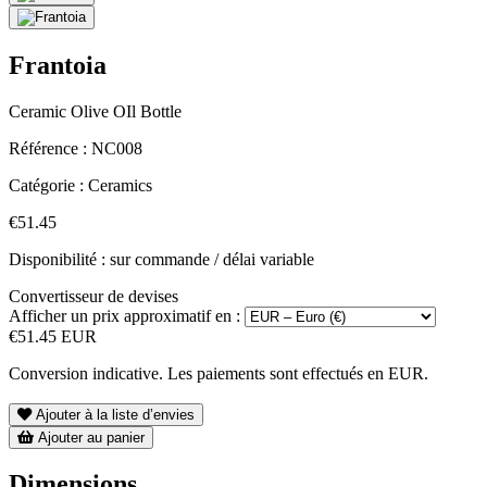
Frantoia
Ceramic Olive OIl Bottle
Référence :
NC008
Catégorie :
Ceramics
€51.45
Disponibilité : sur commande / délai variable
Convertisseur de devises
Afficher un prix approximatif en :
€51.45 EUR
Conversion indicative. Les paiements sont effectués en EUR.
Ajouter à la liste d’envies
Ajouter au panier
Dimensions