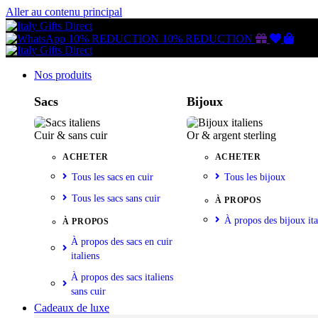
Aller au contenu principal
Gutschein
Wunschl
Ware
10% REDUCTION
10% REDUCTION
Nos produits
Sacs
Bijoux
Cuir & sans cuir
Or & argent sterling
ACHETER
ACHETER
Tous les sacs en cuir
Tous les bijoux
Tous les sacs sans cuir
À PROPOS
À propos des bijoux ita
À PROPOS
À propos des sacs en cuir
italiens
À propos des sacs italiens
sans cuir
Cadeaux de luxe