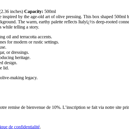
2.36 inches)
Capacity:
500ml
ttle inspired by the age-old art of olive pressing. This box shaped 500ml 
 background. The warm, earthy palette reflects Italyï¿½s deep-rooted conn
 while telling a story.
ng oil and terracotta accents.
es for modern or rustic settings.
use.
ar, or dressings.
oducing heritage.
ed design.
e lid.
 olive-making legacy.
tre remise de bienvenue de 10%. L’inscription se fait via notre site pri
tique de confidentialité
.