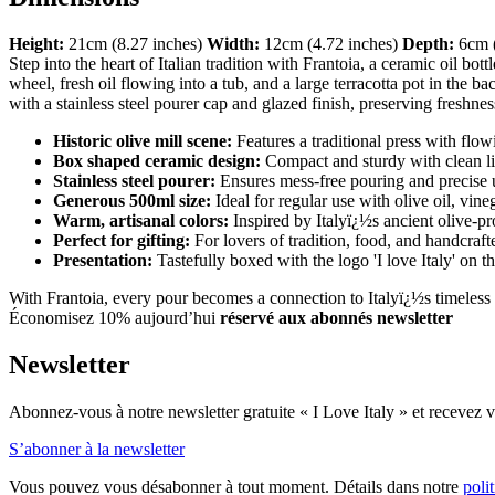
Height:
21cm (8.27 inches)
Width:
12cm (4.72 inches)
Depth:
6cm (
Step into the heart of Italian tradition with Frantoia, a ceramic oil bo
wheel, fresh oil flowing into a tub, and a large terracotta pot in the
with a stainless steel pourer cap and glazed finish, preserving freshness
Historic olive mill scene:
Features a traditional press with flowi
Box shaped ceramic design:
Compact and sturdy with clean lin
Stainless steel pourer:
Ensures mess-free pouring and precise 
Generous 500ml size:
Ideal for regular use with olive oil, vineg
Warm, artisanal colors:
Inspired by Italyï¿½s ancient olive-pr
Perfect for gifting:
For lovers of tradition, food, and handcraft
Presentation:
Tastefully boxed with the logo 'I love Italy' on th
With Frantoia, every pour becomes a connection to Italyï¿½s timeless
Économisez 10% aujourd’hui
réservé aux abonnés newsletter
Newsletter
Abonnez-vous à notre newsletter gratuite « I Love Italy » et recevez vo
S’abonner à la newsletter
Vous pouvez vous désabonner à tout moment. Détails dans notre
poli