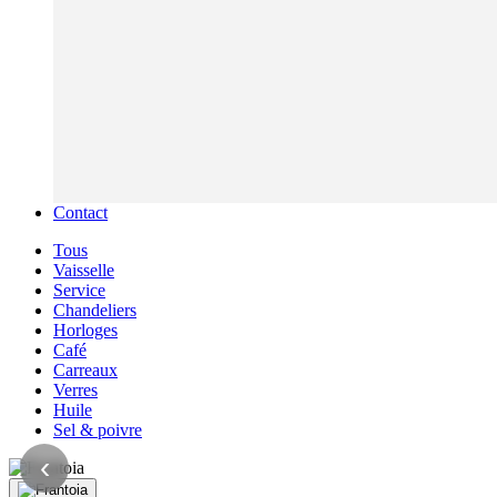
Contact
Tous
Vaisselle
Service
Chandeliers
Horloges
Café
Carreaux
Verres
Huile
Sel & poivre
‹