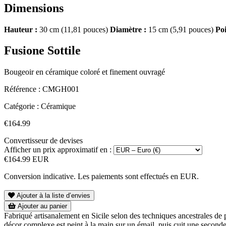
Dimensions
Hauteur :
30 cm (11,81 pouces)
Diamètre :
15 cm (5,91 pouces)
Poi
Fusione Sottile
Bougeoir en céramique coloré et finement ouvragé
Référence :
CMGH001
Catégorie :
Céramique
€164.99
Convertisseur de devises
Afficher un prix approximatif en :
€164.99 EUR
Conversion indicative. Les paiements sont effectués en EUR.
Ajouter à la liste d’envies
Ajouter au panier
Fabriqué artisanalement en Sicile selon des techniques ancestrales de p
décor complexe est peint à la main sur un émail, puis cuit une seconde 