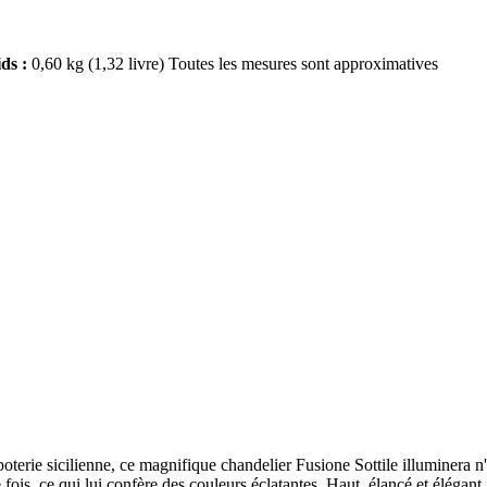
ds :
0,60 kg (1,32 livre) Toutes les mesures sont approximatives
oterie sicilienne, ce magnifique chandelier Fusione Sottile illuminera n'
fois, ce qui lui confère des couleurs éclatantes. Haut, élancé et élégan