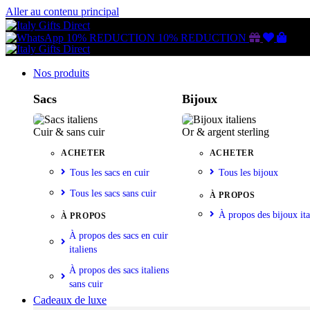
Aller au contenu principal
Gutschein
Wunschl
Ware
10% REDUCTION
10% REDUCTION
Nos produits
Sacs
Bijoux
Cuir & sans cuir
Or & argent sterling
ACHETER
ACHETER
Tous les sacs en cuir
Tous les bijoux
Tous les sacs sans cuir
À PROPOS
À propos des bijoux ita
À PROPOS
À propos des sacs en cuir
italiens
À propos des sacs italiens
sans cuir
Cadeaux de luxe