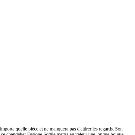
importe quelle pièce et ne manquera pas d'attirer les regards. Son
t, ce chandelier Fusione Sottile mettra en valeur une longue bougie