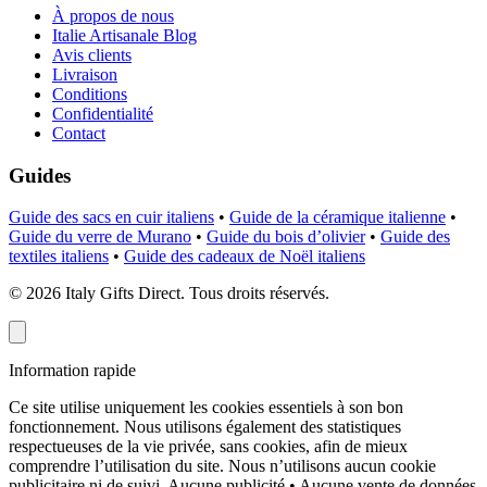
À propos de nous
Italie Artisanale Blog
Avis clients
Livraison
Conditions
Confidentialité
Contact
Guides
Guide des sacs en cuir italiens
•
Guide de la céramique italienne
•
Guide du verre de Murano
•
Guide du bois d’olivier
•
Guide des
textiles italiens
•
Guide des cadeaux de Noël italiens
©
2026
Italy Gifts Direct. Tous droits réservés.
Information rapide
Ce site utilise uniquement les cookies essentiels à son bon
fonctionnement. Nous utilisons également des statistiques
respectueuses de la vie privée, sans cookies, afin de mieux
comprendre l’utilisation du site. Nous n’utilisons aucun cookie
publicitaire ni de suivi.
Aucune publicité • Aucune vente de données