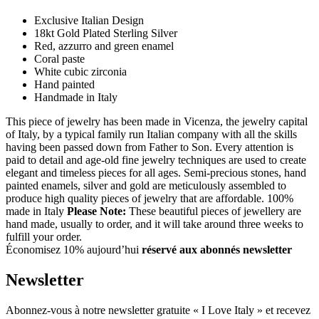
Exclusive Italian Design
18kt Gold Plated Sterling Silver
Red, azzurro and green enamel
Coral paste
White cubic zirconia
Hand painted
Handmade in Italy
This piece of jewelry has been made in Vicenza, the jewelry capital
of Italy, by a typical family run Italian company with all the skills
having been passed down from Father to Son. Every attention is
paid to detail and age-old fine jewelry techniques are used to create
elegant and timeless pieces for all ages. Semi-precious stones, hand
painted enamels, silver and gold are meticulously assembled to
produce high quality pieces of jewelry that are affordable. 100%
made in Italy
Please Note:
These beautiful pieces of jewellery are
hand made, usually to order, and it will take around three weeks to
fulfill your order.
Économisez 10% aujourd’hui
réservé aux abonnés newsletter
Newsletter
Abonnez-vous à notre newsletter gratuite « I Love Italy » et recevez