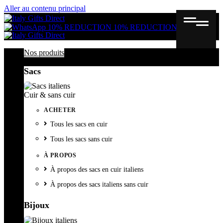
Aller au contenu principal
Gutschein
Wunschl
Ware
10% REDUCTION
10% REDUCTION
Nos produits
Sacs
Cuir & sans cuir
ACHETER
Tous les sacs en cuir
Tous les sacs sans cuir
À PROPOS
À propos des sacs en cuir italiens
À propos des sacs italiens sans cuir
Bijoux