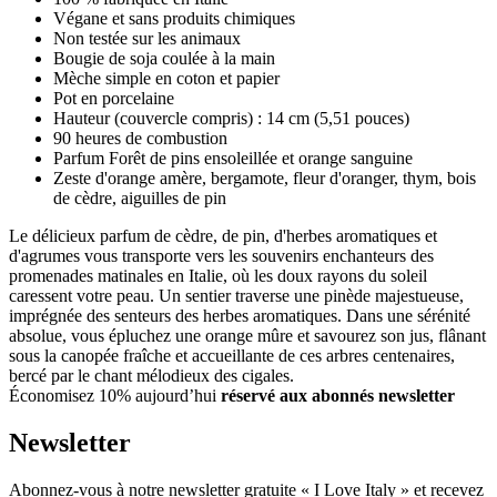
Végane et sans produits chimiques
Non testée sur les animaux
Bougie de soja coulée à la main
Mèche simple en coton et papier
Pot en porcelaine
Hauteur (couvercle compris) : 14 cm (5,51 pouces)
90 heures de combustion
Parfum Forêt de pins ensoleillée et orange sanguine
Zeste d'orange amère, bergamote, fleur d'oranger, thym, bois
de cèdre, aiguilles de pin
Le délicieux parfum de cèdre, de pin, d'herbes aromatiques et
d'agrumes vous transporte vers les souvenirs enchanteurs des
promenades matinales en Italie, où les doux rayons du soleil
caressent votre peau. Un sentier traverse une pinède majestueuse,
imprégnée des senteurs des herbes aromatiques. Dans une sérénité
absolue, vous épluchez une orange mûre et savourez son jus, flânant
sous la canopée fraîche et accueillante de ces arbres centenaires,
bercé par le chant mélodieux des cigales.
Économisez 10% aujourd’hui
réservé aux abonnés newsletter
Newsletter
Abonnez-vous à notre newsletter gratuite « I Love Italy » et recevez