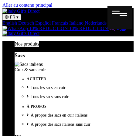
Aller au contenu principal
FR
▾
English
Deutsch
Español
Français
Italiano
Nederlands
Svenska
Bon
Liste
Panie
10% RÉDUCTION
10% RÉDUCTION
cadeau
de
souhait
Nos produits
Sacs
Cuir & sans cuir
ACHETER
Tous les sacs en cuir
Tous les sacs sans cuir
À PROPOS
À propos des sacs en cuir italiens
À propos des sacs italiens sans cuir